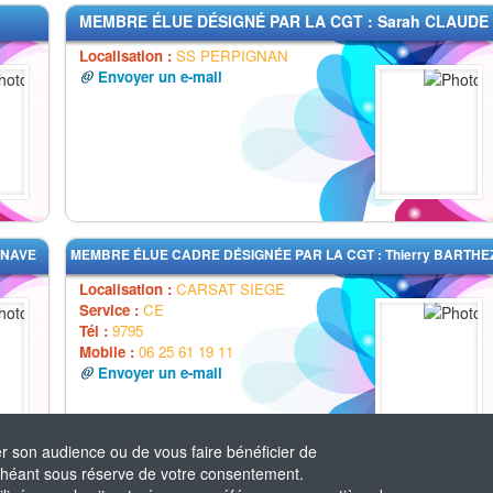
MEMBRE ÉLUE DÉSIGNÉ PAR LA CGT : Sarah CLAUDE
Localisation :
SS PERPIGNAN
Envoyer un e-mail
NNAVE
MEMBRE ÉLUE CADRE DÉSIGNÉE PAR LA CGT : Thierry BARTHE
Localisation :
CARSAT SIEGE
Service :
CE
Tél :
9795
Mobile :
06 25 61 19 11
Envoyer un e-mail
er son audience ou de vous faire bénéficier de
 échéant sous réserve de votre consentement.