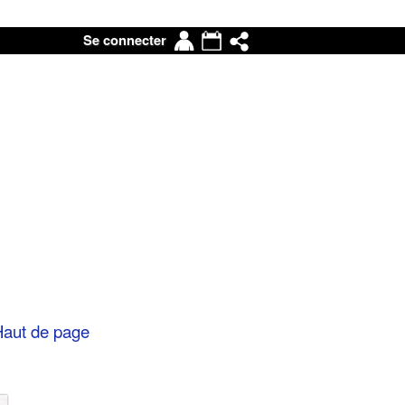
Mon
Agenda
Partage
Se connecter
compte
aut de page